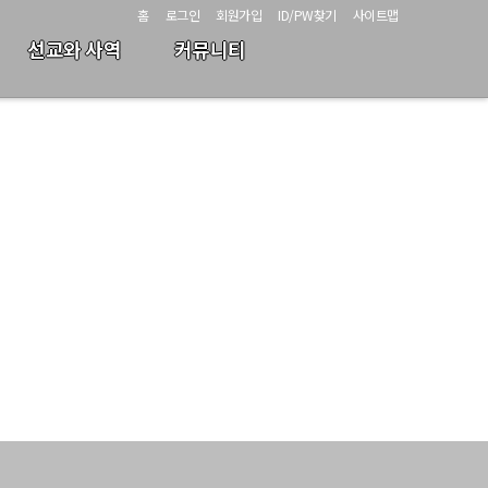
홈
로그인
회원가입
ID/PW찾기
사이트맵
선교와 사역
커뮤니티