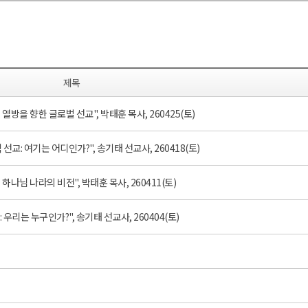
제목
- 열방을 향한 글로벌 선교", 박태훈 목사, 260425(토)
 선교: 여기는 어디인가?", 송기태 선교사, 260418(토)
 하나님 나라의 비전", 박태훈 목사, 260411(토)
 우리는 누구인가?", 송기태 선교사, 260404(토)