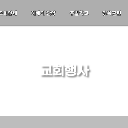
교회안내
예배와 찬양
주일학교
양육훈련
교회행사