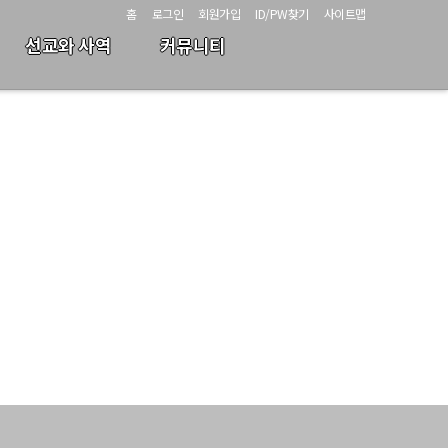
홈
로그인
회원가입
ID/PW찾기
사이트맵
선교와 사역
커뮤니티